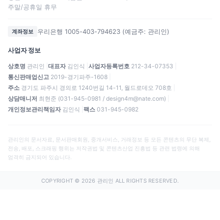
주말/공휴일 휴무
우리은행 1005-403-794623 (예금주: 관리인)
계좌정보
사업자 정보
상호명
관리인
대표자
김인식
사업자등록번호
212-34-07353
통신판매업신고
2019-경기파주-1608
주소
경기도 파주시 경의로 1240번길 14-11, 월드로데오 708호
상담매니저
최현준 (031-945-0981 / design4m@nate.com)
개인정보관리책임자
김인식
팩스
031-945-0982
관리인의 문서자료, 문서판매회원, 중개서비스, 거래정보 등 모든 콘텐츠의 무단 복제,
전송, 배포, 스크래핑 행위는 저작권법 및 콘텐츠산업 진흥법 등 관련 법령에 의해
엄격히 금지되어 있습니다.
COPYRIGHT © 2026 관리인 ALL RIGHTS RESERVED.