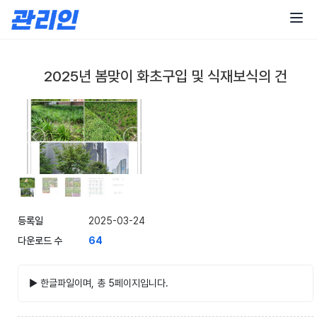
콘
텐
츠
로
건
2025년 봄맞이 화초구입 및 식재보식의 건
너
뛰
기
등록일
2025-03-24
다운로드 수
64
▶ 한글파일이며, 총 5페이지입니다.