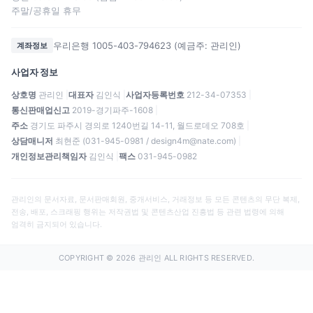
주말/공휴일 휴무
우리은행 1005-403-794623 (예금주: 관리인)
계좌정보
사업자 정보
상호명
관리인
대표자
김인식
사업자등록번호
212-34-07353
통신판매업신고
2019-경기파주-1608
주소
경기도 파주시 경의로 1240번길 14-11, 월드로데오 708호
상담매니저
최현준 (031-945-0981 / design4m@nate.com)
개인정보관리책임자
김인식
팩스
031-945-0982
관리인의 문서자료, 문서판매회원, 중개서비스, 거래정보 등 모든 콘텐츠의 무단 복제,
전송, 배포, 스크래핑 행위는 저작권법 및 콘텐츠산업 진흥법 등 관련 법령에 의해
엄격히 금지되어 있습니다.
COPYRIGHT © 2026 관리인 ALL RIGHTS RESERVED.