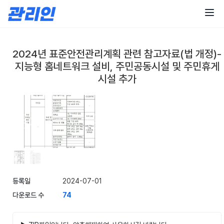
콘
텐
츠
로
건
2024년 표준안전관리계획 관련 참고자료(법 개정)-
너
지능형 홈네트워크 설비, 주민공동시설 및 주민휴게
뛰
기
시설 추가
등록일
2024-07-01
다운로드 수
74