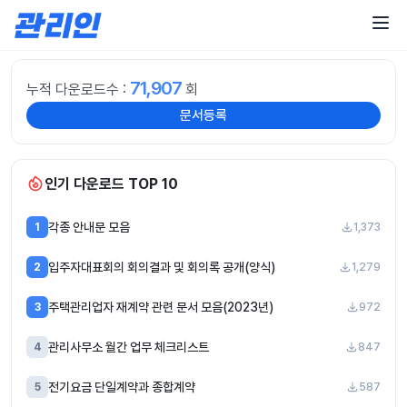
콘
텐
츠
로
건
71,907
누적 다운로드수 :
회
너
문서등록
뛰
기
인기 다운로드 TOP 10
각종 안내문 모음
1
1,373
입주자대표회의 회의결과 및 회의록 공개(양식)
2
1,279
주택관리업자 재계약 관련 문서 모음(2023년)
3
972
관리사무소 월간 업무 체크리스트
4
847
전기요금 단일계약과 종합계약
5
587