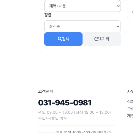
공고문
업무공유
정렬
계약서
문서양식
검색
초기화
기타/일반
무료이미지
입찰공고문
bundle(묶음)
질의응답
고객센터
사
031-945-0981
상
주
평일 09:00 ~ 18:00 (점심 12:00 ~ 13:00)
개
주말/공휴일 휴무
우리은행 1005-403-794623 (예