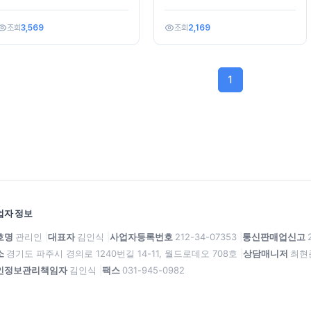
조회
3,569
조회
2,169
1
업자 정보
호명
관리인
대표자
김인식
사업자등록번호
212-34-07353
통신판매업신고
소
경기도 파주시 경의로 1240번길 14-11, 월드로데오 708호
상담매니저
최현준 
인정보관리책임자
김인식
팩스
031-945-0982