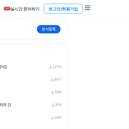
실시간 문의하기
로그인/회원가입
LIVE
문서등록
양식)
1,279
847
506
리의 건
309
265