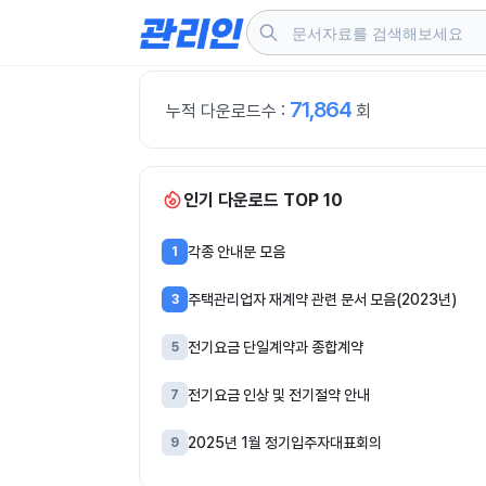
콘
텐
츠
로
건
71,864
누적 다운로드수 :
회
너
뛰
기
인기 다운로드 TOP 10
각종 안내문 모음
1
주택관리업자 재계약 관련 문서 모음(2023년)
3
전기요금 단일계약과 종합계약
5
전기요금 인상 및 전기절약 안내
7
2025년 1월 정기입주자대표회의
9