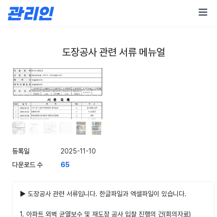
콘
텐
츠
로
건
도장공사 관련 서류 메뉴얼
너
뛰
기
등록일
2025-11-10
다운로드 수
65
▶ 도장공사 관련 서류입니다. 한글파일과 엑셀파일이 있습니다.
1. 아파트 외벽 균열보수 및 재도장 공사 입찰 진행의 건(회의자료)