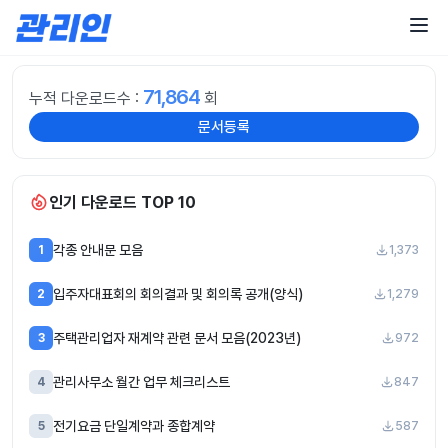
콘
텐
츠
로
건
71,864
누적 다운로드수 :
회
너
문서등록
뛰
기
인기 다운로드 TOP 10
각종 안내문 모음
1
1,373
입주자대표회의 회의결과 및 회의록 공개(양식)
2
1,279
주택관리업자 재계약 관련 문서 모음(2023년)
3
972
관리사무소 월간 업무 체크리스트
4
847
전기요금 단일계약과 종합계약
5
587